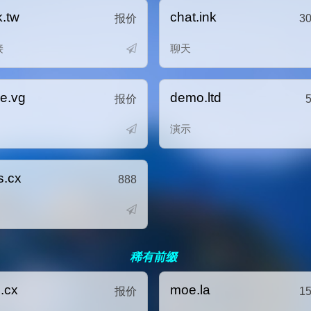
k.tw
chat.ink
报价
3
接
聊天
ve.vg
demo.ltd
报价
演示
s.cx
888
稀有前缀
i.cx
moe.la
报价
1