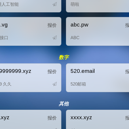
用人工智能
萌啦
i.vg
abc.pw
报价
I接口
ABC
数字
9999999.xyz
520.email
报价
9 久久
520邮箱
其他
r.xyz
xxxx.xyz
报价