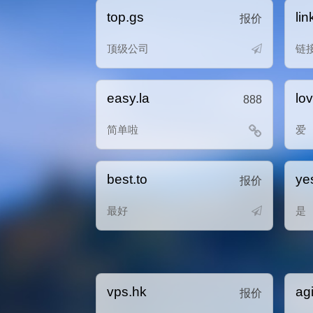
top.gs
lin
报价
顶级公司
链
easy.la
lo
888
简单啦
爱
best.to
ye
报价
最好
是
vps.hk
ag
报价