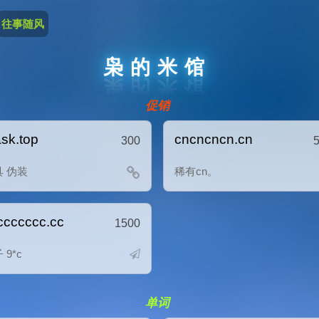
往事随风
枭的米馆
促销
sk.top
cncncncn.cn
300
具 伪装
稀有cn。
ccccccc.cc
1500
 9*c
单词