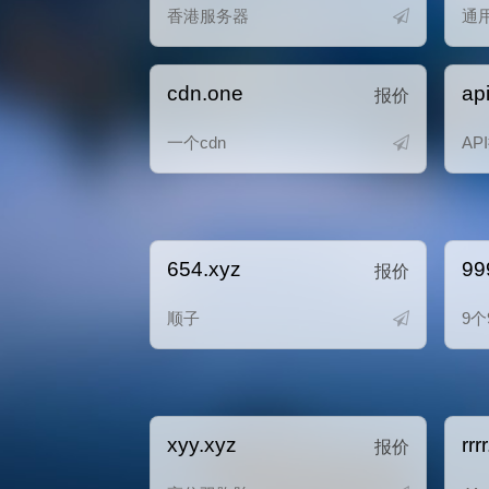
香港服务器
通
cdn.one
ap
报价
一个cdn
AP
654.xyz
99
报价
顺子
9个
xyy.xyz
rrr
报价