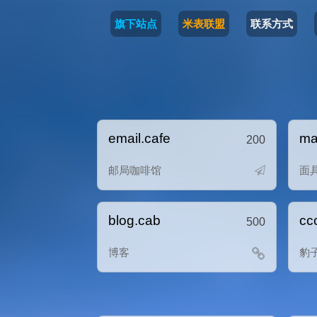
旗下站点
米表联盟
联系方式
email.cafe
ma
200
邮局咖啡馆
面
blog.cab
cc
500
博客
豹子